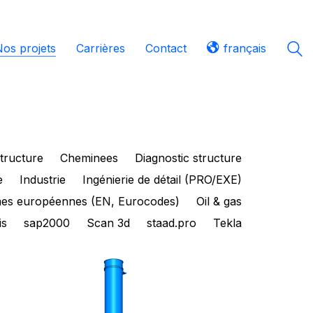
Nos projets
Carrières
Contact
français
structure
Cheminees
Diagnostic structure
e
Industrie
Ingénierie de détail (PRO/EXE)
es européennes (EN, Eurocodes)
Oil & gas
is
sap2000
Scan 3d
staad.pro
Tekla