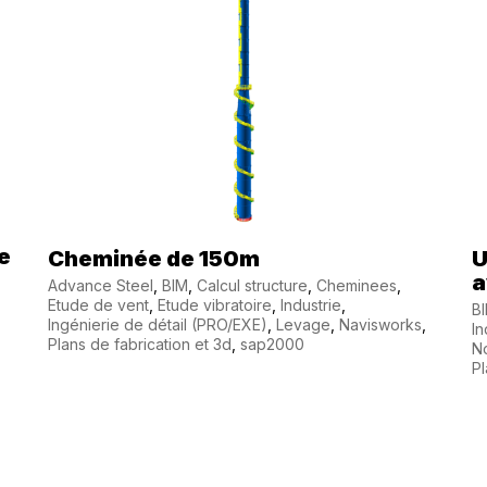
e
Cheminée de 150m
U
a
Advance Steel
,
BIM
,
Calcul structure
,
Cheminees
,
Etude de vent
,
Etude vibratoire
,
Industrie
,
B
Ingénierie de détail (PRO/EXE)
,
Levage
,
Navisworks
,
In
Plans de fabrication et 3d
,
sap2000
N
Pl