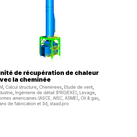
nité de récupération de chaleur
vec la cheminée
IM
,
Calcul structure
,
Cheminees
,
Etude de vent
,
dustrie
,
Ingénierie de détail (PRO/EXE)
,
Levage
,
ormes americaines (ASCE, AISC, ASME)
,
Oil & gas
,
ans de fabrication et 3d
,
staad.pro