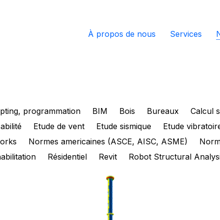
À propos de nous
Services
ipting, programmation
BIM
Bois
Bureaux
Calcul 
abilité
Etude de vent
Etude sismique
Etude vibratoir
orks
Normes americaines (ASCE, AISC, ASME)
Norm
abilitation
Résidentiel
Revit
Robot Structural Analys